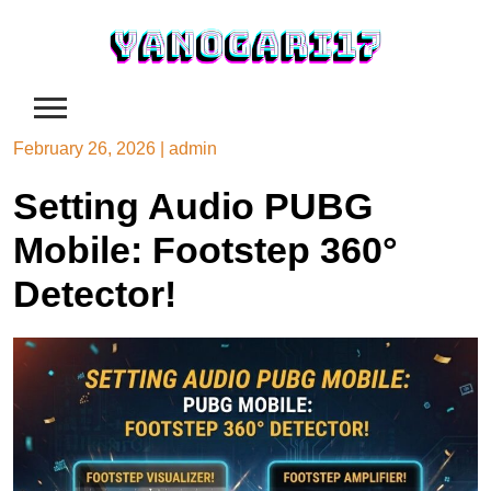
Skip
to
content
February 26, 2026
|
admin
Setting Audio PUBG
Mobile: Footstep 360°
Detector!