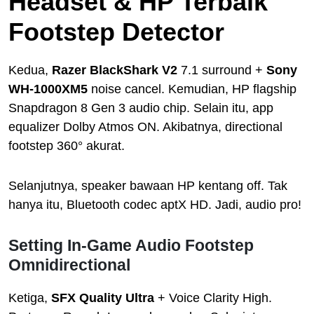
Headset & HP Terbaik
Footstep Detector
Kedua,
Razer BlackShark V2
7.1 surround +
Sony
WH-1000XM5
noise cancel. Kemudian, HP flagship
Snapdragon 8 Gen 3 audio chip. Selain itu, app
equalizer Dolby Atmos ON. Akibatnya, directional
footstep 360° akurat.
Selanjutnya, speaker bawaan HP kentang off. Tak
hanya itu, Bluetooth codec aptX HD. Jadi, audio pro!
Setting In-Game Audio Footstep
Omnidirectional
Ketiga,
SFX Quality Ultra
+ Voice Clarity High.