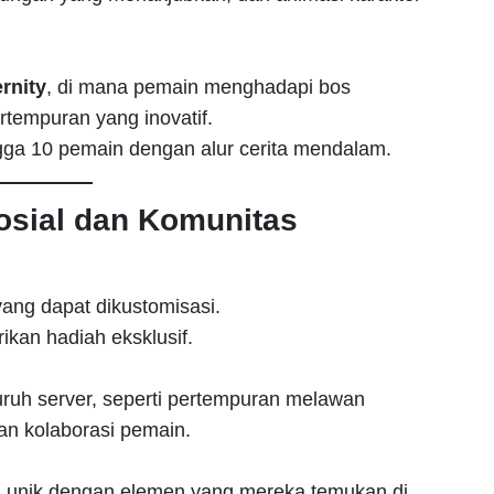
rnity
, di mana pemain menghadapi bos
tempuran yang inovatif.
gga 10 pemain dengan alur cerita mendalam.
sial dan Komunitas
yang dapat dikustomisasi.
kan hadiah eksklusif.
uruh server, seperti pertempuran melawan
n kolaborasi pemain.
 unik dengan elemen yang mereka temukan di