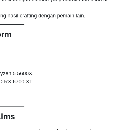
 hasil crafting dengan pemain lain.
orm
.
Ryzen 5 5600X.
D RX 6700 XT.
alms