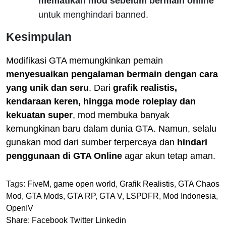
mematikan mod sebelum bermain online
untuk menghindari banned.
Kesimpulan
Modifikasi GTA memungkinkan pemain
menyesuaikan pengalaman bermain dengan cara
yang unik dan seru
. Dari
grafik realistis,
kendaraan keren, hingga mode roleplay dan
kekuatan super
, mod membuka banyak
kemungkinan baru dalam dunia GTA. Namun, selalu
gunakan mod dari sumber terpercaya dan
hindari
penggunaan di GTA Online
agar akun tetap aman.
Tags:
FiveM
,
game open world
,
Grafik Realistis
,
GTA Chaos
Mod
,
GTA Mods
,
GTA RP
,
GTA V
,
LSPDFR
,
Mod Indonesia
,
OpenIV
Share:
Facebook
Twitter
Linkedin