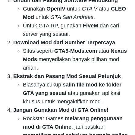
Unduh dan Pasang Software Pendukung
Gunakan
OpenIV
untuk
GTA V
atau
CLEO
Mod
untuk
GTA San Andreas
.
Untuk GTA RP, gunakan
FiveM
dan cari
server yang sesuai.
Download Mod dari Sumber Terpercaya
Situs seperti
GTA5-Mods.com
atau
Nexus
Mods
menyediakan banyak pilihan mod
aman.
Ekstrak dan Pasang Mod Sesuai Petunjuk
Biasanya cukup
salin file mod ke folder
GTA yang sesuai
atau gunakan aplikasi
khusus untuk mengaktifkan mod.
Jangan Gunakan Mod di GTA Online!
Rockstar Games
melarang penggunaan
mod di GTA Online
, jadi pastikan