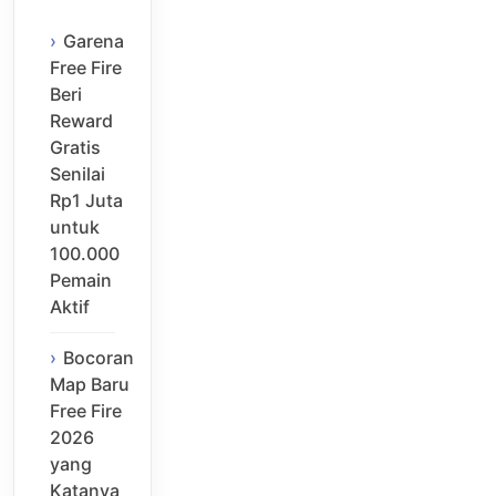
Garena
Free Fire
Beri
Reward
Gratis
Senilai
Rp1 Juta
untuk
100.000
Pemain
Aktif
Bocoran
Map Baru
Free Fire
2026
yang
Katanya