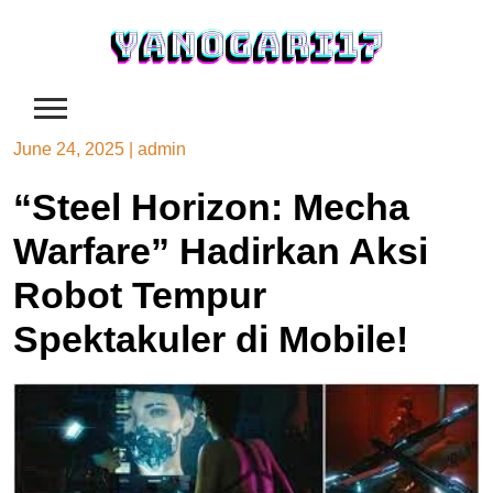
Skip
to
content
June 24, 2025
|
admin
“Steel Horizon: Mecha
Warfare” Hadirkan Aksi
Robot Tempur
Spektakuler di Mobile!