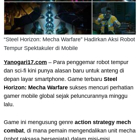
“Steel Horizon: Mecha Warfare” Hadirkan Aksi Robot
Tempur Spektakuler di Mobile
Yanogari17.com
– Para penggemar robot tempur
dan sci-fi kini punya alasan baru untuk anteng di
depan layar smartphone. Game terbaru
Steel
Horizon: Mecha Warfare
sukses mencuri perhatian
gamer mobile global sejak peluncurannya minggu
lalu.
Game ini mengusung genre
action strategy mech
combat
, di mana pemain mengendalikan unit mecha
(robot raksasa bersenjata) dalam misi-misi