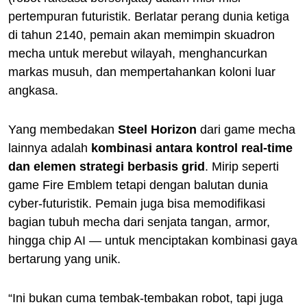
pertempuran futuristik. Berlatar perang dunia ketiga
di tahun 2140, pemain akan memimpin skuadron
mecha untuk merebut wilayah, menghancurkan
markas musuh, dan mempertahankan koloni luar
angkasa.
Yang membedakan
Steel Horizon
dari game mecha
lainnya adalah
kombinasi antara kontrol real-time
dan elemen strategi berbasis grid
. Mirip seperti
game Fire Emblem tetapi dengan balutan dunia
cyber-futuristik. Pemain juga bisa memodifikasi
bagian tubuh mecha dari senjata tangan, armor,
hingga chip AI — untuk menciptakan kombinasi gaya
bertarung yang unik.
“Ini bukan cuma tembak-tembakan robot, tapi juga