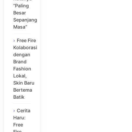
“Paling
Besar
Sepanjang
Masa”
Free Fire
Kolaborasi
dengan
Brand
Fashion
Lokal,
Skin Baru
Bertema
Batik
Cerita
Haru:
Free
Fire