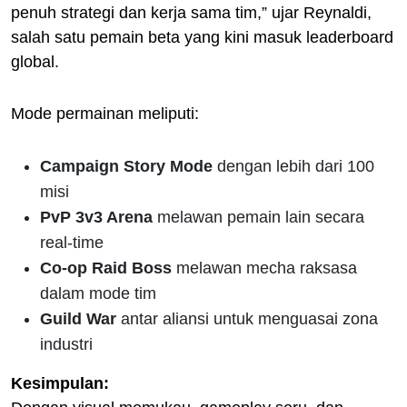
penuh strategi dan kerja sama tim,” ujar Reynaldi,
salah satu pemain beta yang kini masuk leaderboard
global.
Mode permainan meliputi:
Campaign Story Mode
dengan lebih dari 100
misi
PvP 3v3 Arena
melawan pemain lain secara
real-time
Co-op Raid Boss
melawan mecha raksasa
dalam mode tim
Guild War
antar aliansi untuk menguasai zona
industri
Kesimpulan: