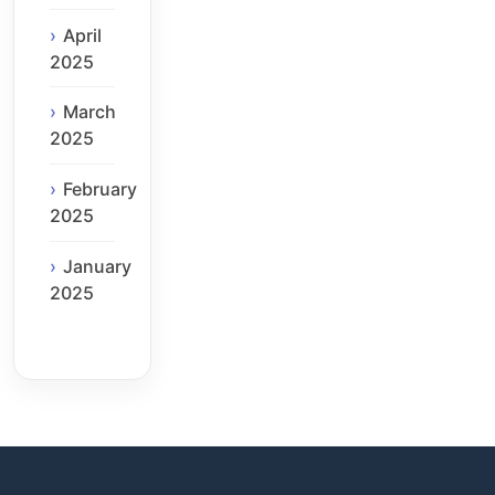
April
2025
March
2025
February
2025
January
2025