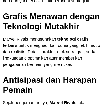
berbeda yang cocok untuk berbagai strategi tim.
Grafis Menawan dengan
Teknologi Mutakhir
Marvel Rivals menggunakan
teknologi grafis
terbaru
untuk menghadirkan dunia yang lebih hidup
dan realistis. Detail karakter, efek serangan, serta
lingkungan dioptimalkan agar memberikan
pengalaman bermain yang memukau.
Antisipasi dan Harapan
Pemain
Sejak pengumumannya,
Marvel Rivals
telah