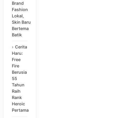
Brand
Fashion
Lokal,
Skin Baru
Bertema
Batik
Cerita
Haru:
Free
Fire
Berusia
55
Tahun
Raih
Rank
Heroic
Pertama