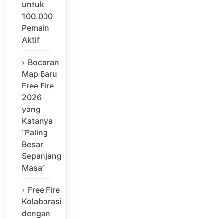
untuk
100.000
Pemain
Aktif
Bocoran
Map Baru
Free Fire
2026
yang
Katanya
“Paling
Besar
Sepanjang
Masa”
Free Fire
Kolaborasi
dengan