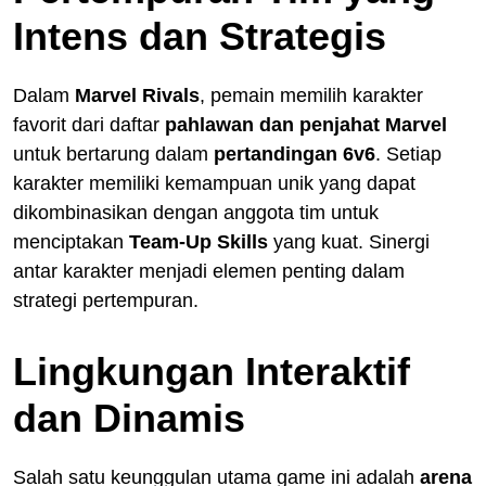
Intens dan Strategis
Dalam
Marvel Rivals
, pemain memilih karakter
favorit dari daftar
pahlawan dan penjahat Marvel
untuk bertarung dalam
pertandingan 6v6
. Setiap
karakter memiliki kemampuan unik yang dapat
dikombinasikan dengan anggota tim untuk
menciptakan
Team-Up Skills
yang kuat. Sinergi
antar karakter menjadi elemen penting dalam
strategi pertempuran.
Lingkungan Interaktif
dan Dinamis
Salah satu keunggulan utama game ini adalah
arena