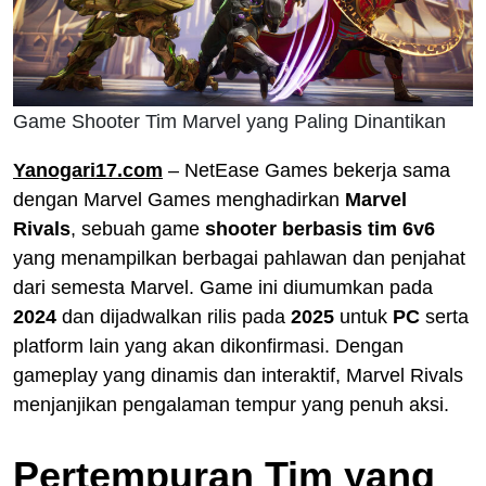
Game Shooter Tim Marvel yang Paling Dinantikan
Yanogari17.com
– NetEase Games bekerja sama
dengan Marvel Games menghadirkan
Marvel
Rivals
, sebuah game
shooter berbasis tim 6v6
yang menampilkan berbagai pahlawan dan penjahat
dari semesta Marvel. Game ini diumumkan pada
2024
dan dijadwalkan rilis pada
2025
untuk
PC
serta
platform lain yang akan dikonfirmasi. Dengan
gameplay yang dinamis dan interaktif, Marvel Rivals
menjanjikan pengalaman tempur yang penuh aksi.
Pertempuran Tim yang