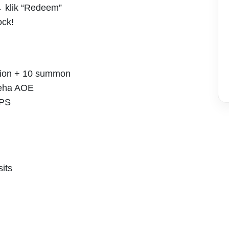
klik “Redeem”
ock!
pion + 10 summon
eha AOE
DPS
its