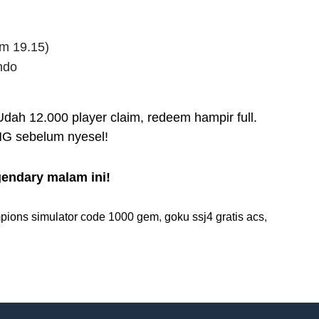
m 19.15)
ndo
Udah 12.000 player claim, redeem hampir full.
 sebelum nyesel!
ndary malam ini!
pions simulator code 1000 gem
,
goku ssj4 gratis acs
,