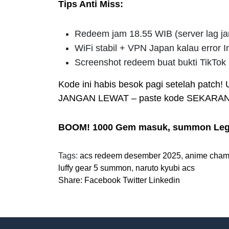
Tips Anti Miss:
Redeem jam 18.55 WIB (server lag ja
WiFi stabil + VPN Japan kalau error I
Screenshot redeem buat bukti TikTok
Kode ini habis besok pagi setelah patch! 
JANGAN LEWAT – paste kode SEKARANG
BOOM! 1000 Gem masuk, summon Lege
Tags:
acs redeem desember 2025
,
anime cham
luffy gear 5 summon
,
naruto kyubi acs
Share:
Facebook
Twitter
Linkedin