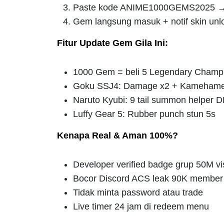
Paste kode ANIME1000GEMS2025 → 
Gem langsung masuk + notif skin unl
Fitur Update Gem Gila Ini:
1000 Gem = beli 5 Legendary Cham
Goku SSJ4: Damage x2 + Kameham
Naruto Kyubi: 9 tail summon helper 
Luffy Gear 5: Rubber punch stun 5s
Kenapa Real & Aman 100%?
Developer verified badge grup 50M vis
Bocor Discord ACS leak 90K member
Tidak minta password atau trade
Live timer 24 jam di redeem menu