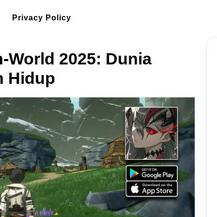
Privacy Policy
-World 2025: Dunia
n Hidup