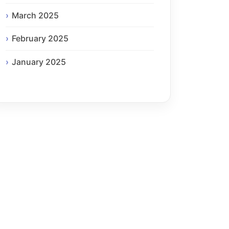
March 2025
February 2025
January 2025