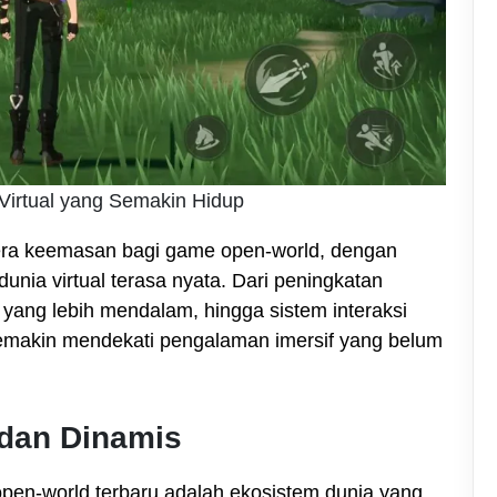
Virtual yang Semakin Hidup
era keemasan bagi game open-world, dengan
nia virtual terasa nyata. Dari peningkatan
n yang lebih mendalam, hingga sistem interaksi
semakin mendekati pengalaman imersif yang belum
 dan Dinamis
open-world terbaru adalah ekosistem dunia yang