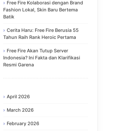
Free Fire Kolaborasi dengan Brand
Fashion Lokal, Skin Baru Bertema
Batik
Cerita Haru: Free Fire Berusia 55
Tahun Raih Rank Heroic Pertama
Free Fire Akan Tutup Server
Indonesia? Ini Fakta dan Klarifikasi
Resmi Garena
April 2026
March 2026
February 2026