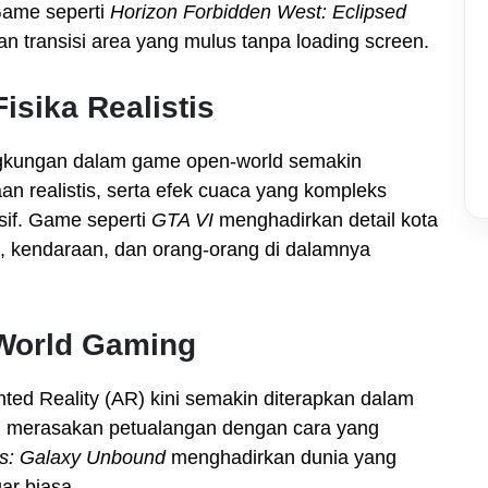
Game seperti
Horizon Forbidden West: Eclipsed
 transisi area yang mulus tanpa loading screen.
isika Realistis
lingkungan dalam game open-world semakin
n realistis, serta efek cuaca yang kompleks
if. Game seperti
GTA VI
menghadirkan detail kota
n, kendaraan, dan orang-orang di dalamnya
World Gaming
nted Reality (AR) kini semakin diterapkan dalam
 merasakan petualangan dengan cara yang
s: Galaxy Unbound
menghadirkan dunia yang
ar biasa.