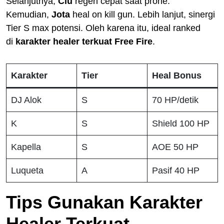
Selanjutnya,
Clu
regen cepat saat prone.
Kemudian,
Jota
heal on kill gun. Lebih lanjut, sinergi
Tier S max potensi. Oleh karena itu, ideal ranked
di
karakter healer terkuat Free Fire
.
Karakter
Tier
Heal Bonus
DJ Alok
S
70 HP/detik
K
S
Shield 100 HP
Kapella
S
AOE 50 HP
Luqueta
A
Pasif 40 HP
Tips Gunakan Karakter
Healer Terkuat