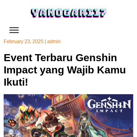
Skip
to
content
February 23, 2025
|
admin
Event Terbaru Genshin
Impact yang Wajib Kamu
Ikuti!