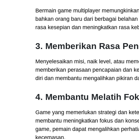
Bermain game multiplayer memungkinkan 
bahkan orang baru dari berbagai belahan
rasa kesepian dan meningkatkan rasa ke
3. Memberikan Rasa Pen
Menyelesaikan misi, naik level, atau m
memberikan perasaan pencapaian dan ke
diri dan membantu mengalihkan pikiran d
4. Membantu Melatih Fo
Game yang memerlukan strategi dan ket
membantu meningkatkan fokus dan konsen
game, pemain dapat mengalihkan perhatia
kecemasan.