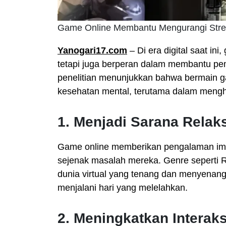
Game Online Membantu Mengurangi Str
Yanogari17.com
– Di era digital saat in
tetapi juga berperan dalam membantu pe
penelitian menunjukkan bahwa bermain g
kesehatan mental, terutama dalam mengha
1. Menjadi Sarana Relak
Game online memberikan pengalaman im
sejenak masalah mereka. Genre seperti R
dunia virtual yang tenang dan menyenang
menjalani hari yang melelahkan.
2. Meningkatkan Interaks