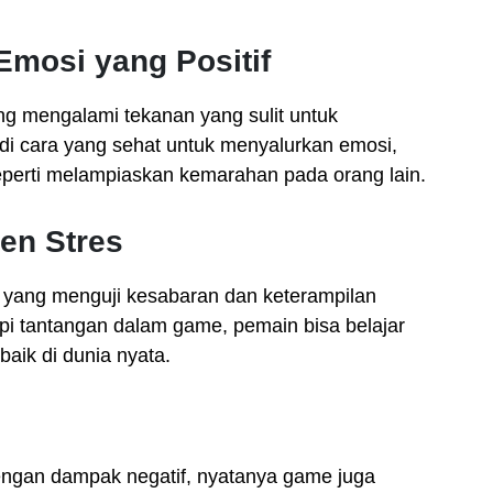
Emosi yang Positif
ng mengalami tekanan yang sulit untuk
i cara yang sehat untuk menyalurkan emosi,
eperti melampiaskan kemarahan pada orang lain.
en Stres
yang menguji kesabaran dan keterampilan
api tantangan dalam game, pemain bisa belajar
aik di dunia nyata.
engan dampak negatif, nyatanya game juga