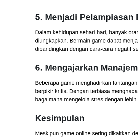
5. Menjadi Pelampiasan 
Dalam kehidupan sehari-hari, banyak ora
diungkapkan. Bermain game dapat menjad
dibandingkan dengan cara-cara negatif s
6. Mengajarkan Manajem
Beberapa game menghadirkan tantangan 
berpikir kritis. Dengan terbiasa menghad
bagaimana mengelola stres dengan lebih b
Kesimpulan
Meskipun game online sering dikaitkan d