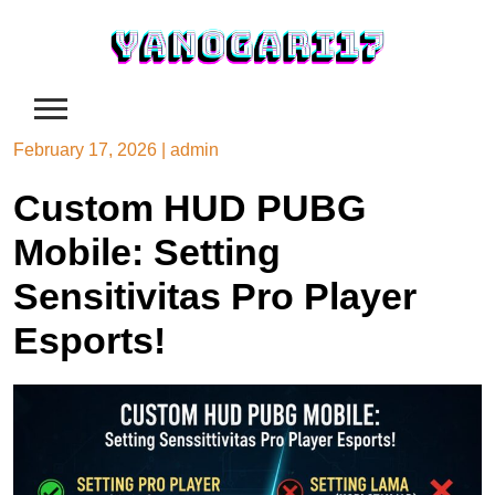
Skip
to
content
February 17, 2026
|
admin
Custom HUD PUBG
Mobile: Setting
Sensitivitas Pro Player
Esports!