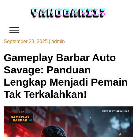
Skip
to
content
September 23, 2025
|
admin
Gameplay Barbar Auto
Savage: Panduan
Lengkap Menjadi Pemain
Tak Terkalahkan!