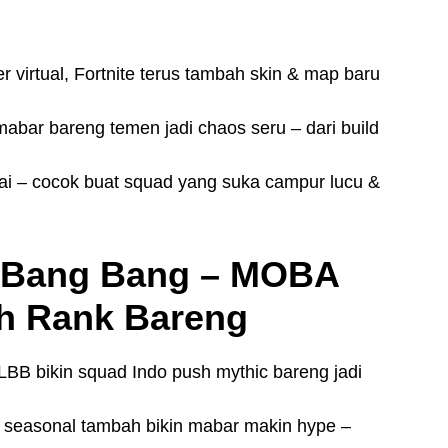
 virtual, Fortnite terus tambah skin & map baru
 mabar bareng temen jadi chaos seru – dari build
tai – cocok buat squad yang suka campur lucu &
: Bang Bang – MOBA
sh Rank Bareng
BB bikin squad Indo push mythic bareng jadi
nt seasonal tambah bikin mabar makin hype –