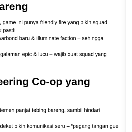
Bareng
, game ini punya friendly fire yang bikin squad
 pasti!
arbond baru & Illuminate faction – sehingga
ngalaman epic & lucu – wajib buat squad yang
eering Co-op yang
temen panjat tebing bareng, sambil hindari
at deket bikin komunikasi seru – “pegang tangan gue