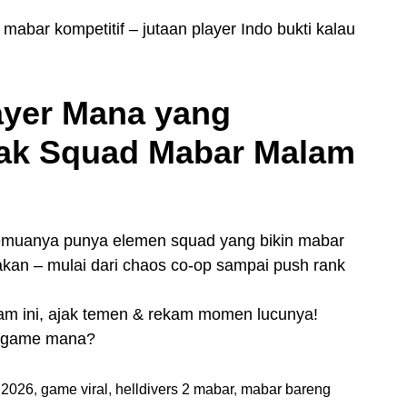
 mabar kompetitif – jutaan player Indo bukti kalau
ayer Mana yang
ak Squad Mabar Malam
, semuanya punya elemen squad yang bikin mabar
akan – mulai dari chaos co-op sampai push rank
lam ini, ajak temen & rekam momen lucunya!
n game mana?
 2026
,
game viral
,
helldivers 2 mabar
,
mabar bareng