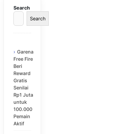
Search
Search
Garena
Free Fire
Beri
Reward
Gratis
Senilai
Rp1 Juta
untuk
100.000
Pemain
Aktif