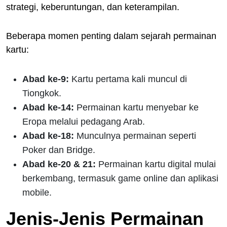
strategi, keberuntungan, dan keterampilan.
Beberapa momen penting dalam sejarah permainan
kartu:
Abad ke-9:
Kartu pertama kali muncul di
Tiongkok.
Abad ke-14:
Permainan kartu menyebar ke
Eropa melalui pedagang Arab.
Abad ke-18:
Munculnya permainan seperti
Poker dan Bridge.
Abad ke-20 & 21:
Permainan kartu digital mulai
berkembang, termasuk game online dan aplikasi
mobile.
Jenis-Jenis Permainan