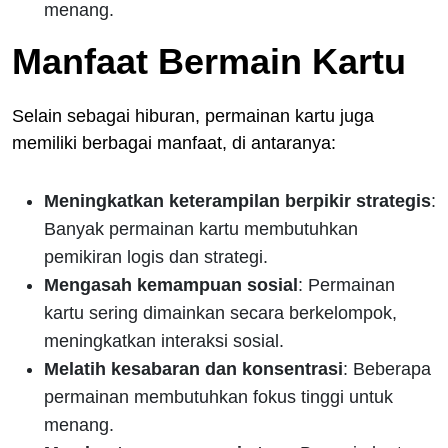
menang.
Manfaat Bermain Kartu
Selain sebagai hiburan, permainan kartu juga
memiliki berbagai manfaat, di antaranya:
Meningkatkan keterampilan berpikir strategis
:
Banyak permainan kartu membutuhkan
pemikiran logis dan strategi.
Mengasah kemampuan sosial
: Permainan
kartu sering dimainkan secara berkelompok,
meningkatkan interaksi sosial.
Melatih kesabaran dan konsentrasi
: Beberapa
permainan membutuhkan fokus tinggi untuk
menang.