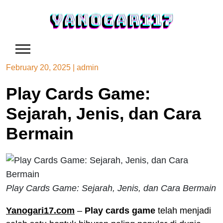
Skip
to
content
February 20, 2025
|
admin
Play Cards Game:
Sejarah, Jenis, dan Cara
Bermain
Play Cards Game: Sejarah, Jenis, dan Cara Bermain
Yanogari17.com
–
Play cards game
telah menjadi