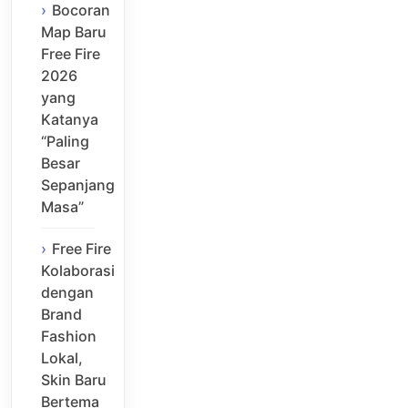
Bocoran
Map Baru
Free Fire
2026
yang
Katanya
“Paling
Besar
Sepanjang
Masa”
Free Fire
Kolaborasi
dengan
Brand
Fashion
Lokal,
Skin Baru
Bertema