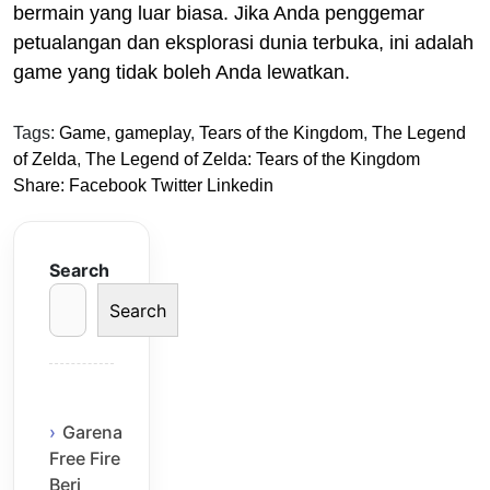
bermain yang luar biasa. Jika Anda penggemar
petualangan dan eksplorasi dunia terbuka, ini adalah
game yang tidak boleh Anda lewatkan.
Tags:
Game
,
gameplay
,
Tears of the Kingdom
,
The Legend
of Zelda
,
The Legend of Zelda: Tears of the Kingdom
Share:
Facebook
Twitter
Linkedin
Search
Search
Garena
Free Fire
Beri