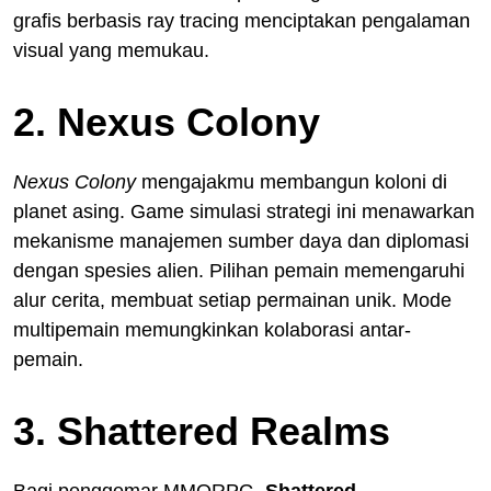
grafis berbasis ray tracing menciptakan pengalaman
visual yang memukau.
2. Nexus Colony
Nexus Colony
mengajakmu membangun koloni di
planet asing. Game simulasi strategi ini menawarkan
mekanisme manajemen sumber daya dan diplomasi
dengan spesies alien. Pilihan pemain memengaruhi
alur cerita, membuat setiap permainan unik. Mode
multipemain memungkinkan kolaborasi antar-
pemain.
3. Shattered Realms
Bagi penggemar MMORPG,
Shattered