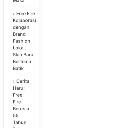
Masa”
Free Fire
Kolaborasi
dengan
Brand
Fashion
Lokal,
Skin Baru
Bertema
Batik
Cerita
Haru:
Free
Fire
Berusia
55
Tahun