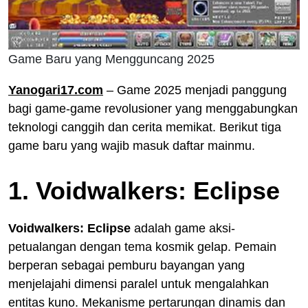
Game Baru yang Mengguncang 2025
Yanogari17.com
– Game 2025 menjadi panggung
bagi game-game revolusioner yang menggabungkan
teknologi canggih dan cerita memikat. Berikut tiga
game baru yang wajib masuk daftar mainmu.
1. Voidwalkers: Eclipse
Voidwalkers: Eclipse
adalah game aksi-
petualangan dengan tema kosmik gelap. Pemain
berperan sebagai pemburu bayangan yang
menjelajahi dimensi paralel untuk mengalahkan
entitas kuno. Mekanisme pertarungan dinamis dan