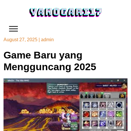
Skip
to
content
August 27, 2025
|
admin
Game Baru yang
Mengguncang 2025