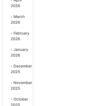
April
2026
March
2026
February
2026
January
2026
December
2025
November
2025
October
2025