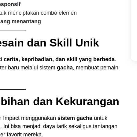
esponsif
uk menciptakan combo elemen
yang menantang
sain dan Skill Unik
ki
cerita, kepribadian, dan skill yang berbeda
.
er baru melalui sistem
gacha
, membuat pemain
ebihan dan Kekurangan
hin Impact menggunakan
sistem gacha
untuk
 Ini bisa menjadi daya tarik sekaligus tantangan
er favorit mereka.