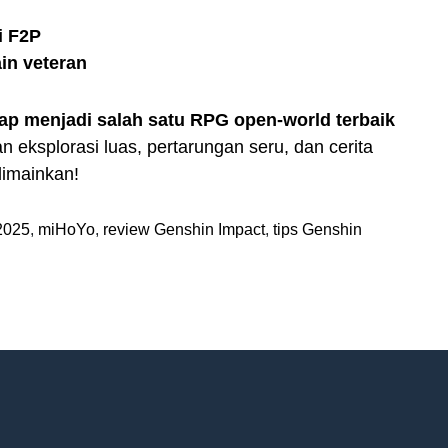
i F2P
in veteran
ap menjadi salah satu RPG open-world terbaik
eksplorasi luas, pertarungan seru, dan cerita
dimainkan!
2025
,
miHoYo
,
review Genshin Impact
,
tips Genshin