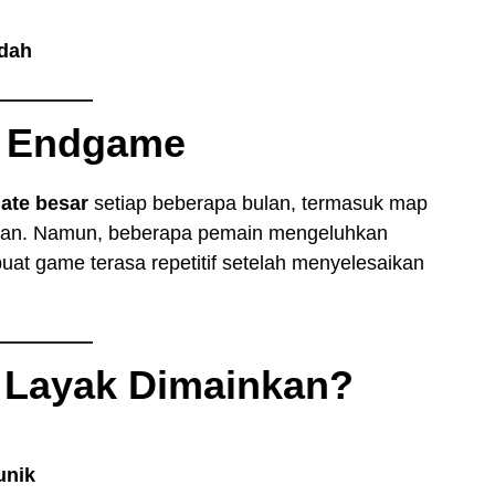
ndah
n Endgame
ate besar
setiap beberapa bulan, termasuk map
ahan. Namun, beberapa pemain mengeluhkan
at game terasa repetitif setelah menyelesaikan
 Layak Dimainkan?
unik