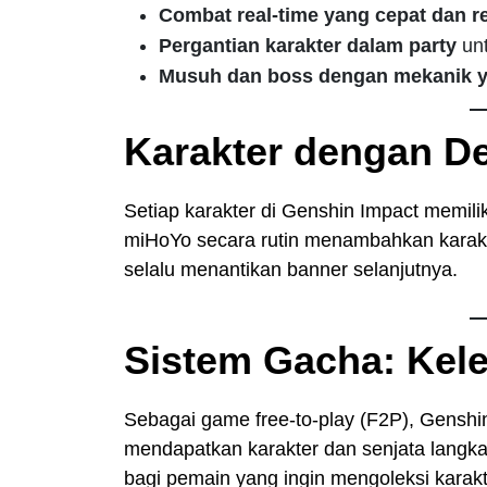
Combat real-time yang cepat dan r
Pergantian karakter dalam party
unt
Musuh dan boss dengan mekanik 
Karakter dengan De
Setiap karakter di Genshin Impact memili
miHoYo secara rutin menambahkan karakt
selalu menantikan banner selanjutnya.
Sistem Gacha: Kel
Sebagai game free-to-play (F2P), Gens
mendapatkan karakter dan senjata langka.
bagi pemain yang ingin mengoleksi karakt