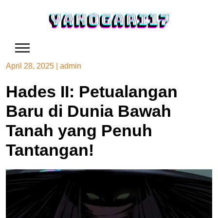
Skip
to
content
April 28, 2025
|
admin
Hades II: Petualangan
Baru di Dunia Bawah
Tanah yang Penuh
Tantangan!