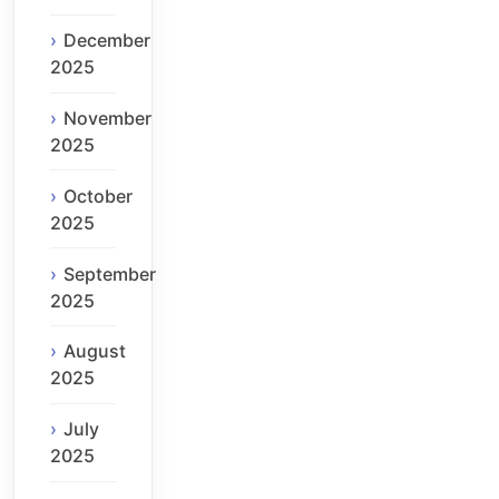
December
2025
November
2025
October
2025
September
2025
August
2025
July
2025