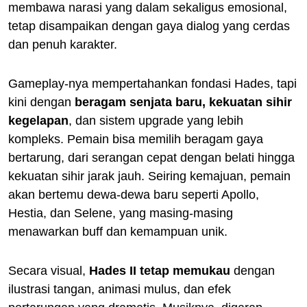
membawa narasi yang dalam sekaligus emosional,
tetap disampaikan dengan gaya dialog yang cerdas
dan penuh karakter.
Gameplay-nya mempertahankan fondasi Hades, tapi
kini dengan
beragam senjata baru, kekuatan sihir
kegelapan
, dan sistem upgrade yang lebih
kompleks. Pemain bisa memilih beragam gaya
bertarung, dari serangan cepat dengan belati hingga
kekuatan sihir jarak jauh. Seiring kemajuan, pemain
akan bertemu dewa-dewa baru seperti Apollo,
Hestia, dan Selene, yang masing-masing
menawarkan buff dan kemampuan unik.
Secara visual,
Hades II tetap memukau
dengan
ilustrasi tangan, animasi mulus, dan efek