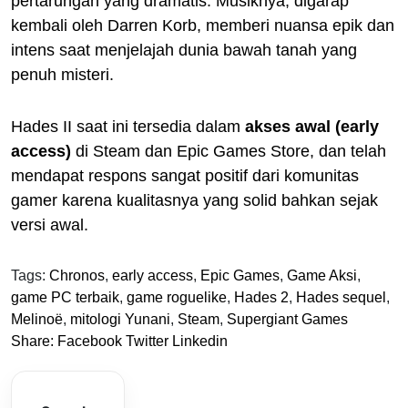
pertarungan yang dramatis. Musiknya, digarap
kembali oleh Darren Korb, memberi nuansa epik dan
intens saat menjelajah dunia bawah tanah yang
penuh misteri.
Hades II saat ini tersedia dalam
akses awal (early
access)
di Steam dan Epic Games Store, dan telah
mendapat respons sangat positif dari komunitas
gamer karena kualitasnya yang solid bahkan sejak
versi awal.
Tags:
Chronos
,
early access
,
Epic Games
,
Game Aksi
,
game PC terbaik
,
game roguelike
,
Hades 2
,
Hades sequel
,
Melinoë
,
mitologi Yunani
,
Steam
,
Supergiant Games
Share:
Facebook
Twitter
Linkedin