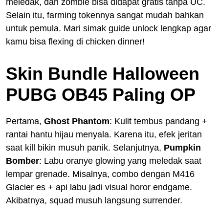
meledak, dan zombie bisa didapat gratis tanpa UC.
Selain itu, farming tokennya sangat mudah bahkan
untuk pemula. Mari simak guide unlock lengkap agar
kamu bisa flexing di chicken dinner!
Skin Bundle Halloween
PUBG OB45 Paling OP
Pertama,
Ghost Phantom
: Kulit tembus pandang +
rantai hantu hijau menyala. Karena itu, efek jeritan
saat kill bikin musuh panik. Selanjutnya,
Pumpkin
Bomber
: Labu oranye glowing yang meledak saat
lempar grenade. Misalnya, combo dengan M416
Glacier es + api labu jadi visual horor endgame.
Akibatnya, squad musuh langsung surrender.