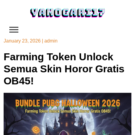
Skip
to
content
January 23, 2026
|
admin
Farming Token Unlock
Semua Skin Horor Gratis
OB45!