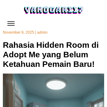
Skip
to
content
November 6, 2025
|
admin
Rahasia Hidden Room di
Adopt Me yang Belum
Ketahuan Pemain Baru!