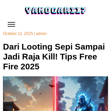
Skip
to
content
October 11, 2025
|
admin
Dari Looting Sepi Sampai
Jadi Raja Kill! Tips Free
Fire 2025