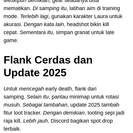
Meskipun demikian
, gear seadanya bisa
mematikan.
Di samping itu
, latihan aim di training
mode.
Terlebih lagi
, gunakan karakter Laura untuk
akurasi.
Dengan kata lain
, headshot bikin kill
cepat.
Sementara itu
, simpan granat untuk late
game.
Flank Cerdas dan
Update 2025
Untuk mencegah
early death, flank dari
samping.
Selain itu
, pantau minimap untuk rotasi
musuh.
Sebagai tambahan
, update 2025 tambah
fitur loot tracker.
Dengan demikian
, looting sepi jadi
raja kill.
Lebih jauh
, Discord bagikan spot drop
terbaik.