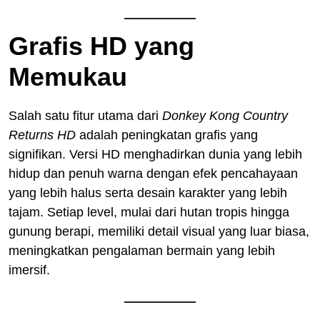
Grafis HD yang
Memukau
Salah satu fitur utama dari
Donkey Kong Country
Returns HD
adalah peningkatan grafis yang
signifikan. Versi HD menghadirkan dunia yang lebih
hidup dan penuh warna dengan efek pencahayaan
yang lebih halus serta desain karakter yang lebih
tajam. Setiap level, mulai dari hutan tropis hingga
gunung berapi, memiliki detail visual yang luar biasa,
meningkatkan pengalaman bermain yang lebih
imersif.