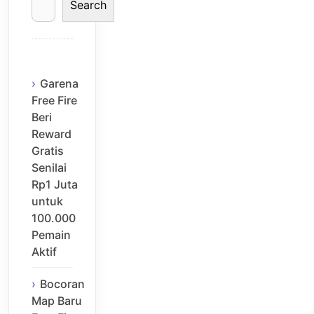
Search
Garena
Free Fire
Beri
Reward
Gratis
Senilai
Rp1 Juta
untuk
100.000
Pemain
Aktif
Bocoran
Map Baru