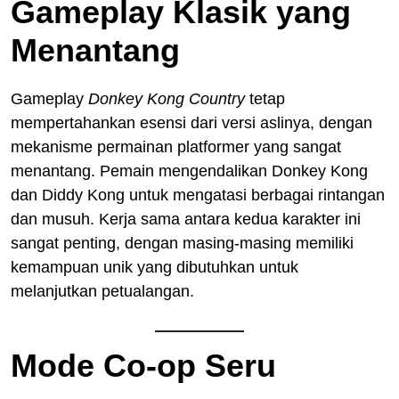
Gameplay Klasik yang
Menantang
Gameplay
Donkey Kong Country
tetap
mempertahankan esensi dari versi aslinya, dengan
mekanisme permainan platformer yang sangat
menantang. Pemain mengendalikan Donkey Kong
dan Diddy Kong untuk mengatasi berbagai rintangan
dan musuh. Kerja sama antara kedua karakter ini
sangat penting, dengan masing-masing memiliki
kemampuan unik yang dibutuhkan untuk
melanjutkan petualangan.
Mode Co-op Seru