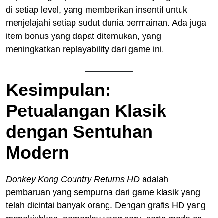
di setiap level, yang memberikan insentif untuk
menjelajahi setiap sudut dunia permainan. Ada juga
item bonus yang dapat ditemukan, yang
meningkatkan replayability dari game ini.
Kesimpulan:
Petualangan Klasik
dengan Sentuhan
Modern
Donkey Kong Country Returns HD
adalah
pembaruan yang sempurna dari game klasik yang
telah dicintai banyak orang. Dengan grafis HD yang