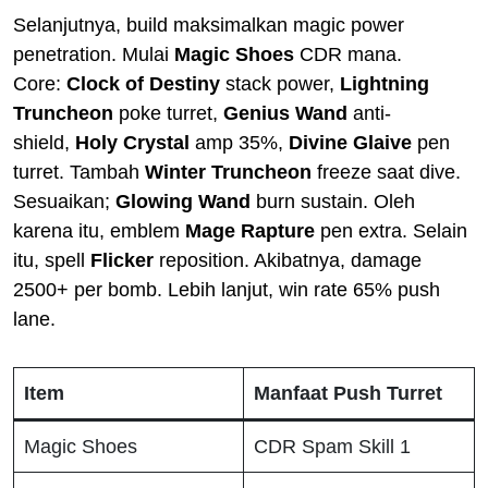
Selanjutnya, build maksimalkan magic power
penetration. Mulai
Magic Shoes
CDR mana.
Core:
Clock of Destiny
stack power,
Lightning
Truncheon
poke turret,
Genius Wand
anti-
shield,
Holy Crystal
amp 35%,
Divine Glaive
pen
turret. Tambah
Winter Truncheon
freeze saat dive.
Sesuaikan;
Glowing Wand
burn sustain. Oleh
karena itu, emblem
Mage
Rapture
pen extra. Selain
itu, spell
Flicker
reposition. Akibatnya, damage
2500+ per bomb. Lebih lanjut, win rate 65% push
lane.
Item
Manfaat Push Turret
Magic Shoes
CDR Spam Skill 1