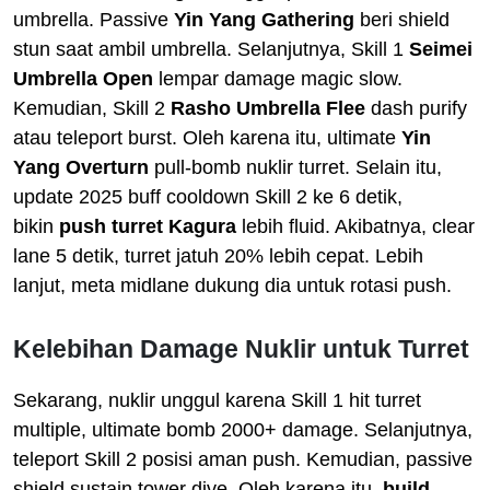
umbrella. Passive
Yin Yang Gathering
beri shield
stun saat ambil umbrella. Selanjutnya, Skill 1
Seimei
Umbrella Open
lempar damage magic slow.
Kemudian, Skill 2
Rasho Umbrella Flee
dash purify
atau teleport burst. Oleh karena itu, ultimate
Yin
Yang Overturn
pull-bomb nuklir turret. Selain itu,
update 2025 buff cooldown Skill 2 ke 6 detik,
bikin
push turret Kagura
lebih fluid. Akibatnya, clear
lane 5 detik, turret jatuh 20% lebih cepat. Lebih
lanjut, meta midlane dukung dia untuk rotasi push.
Kelebihan Damage Nuklir untuk Turret
Sekarang, nuklir unggul karena Skill 1 hit turret
multiple, ultimate bomb 2000+ damage. Selanjutnya,
teleport Skill 2 posisi aman push. Kemudian, passive
shield sustain tower dive. Oleh karena itu,
build