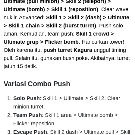
Ultimate (pull minion) > Skill 2 (teleport) >
Ultimate (bomb) > Skill 1 (reposition)
. Clear wave
nuklir. Advanced:
Skill 1 > Skill 2 (dash) > Ultimate
> Skill 1 chain > Skill 2 (burst turret)
. Push solo
aman. Kemudian, team push:
Skill 1 crowd >
Ultimate grup > Flicker bomb
. Hancurkan tower!
Oleh karena itu,
push turret Kagura
unggul timing
pull. Selain itu, gunakan bush poke. Akibatnya, turret
jatuh 15 detik.
Variasi Combo Push
Solo Push
: Skill 1 > Ultimate > Skill 2. Clear
minion turret.
Team Push
: Skill 1 area > Ultimate bomb >
Flicker reposition.
Escape Push
: Skill 2 dash > Ultimate pull > Skill