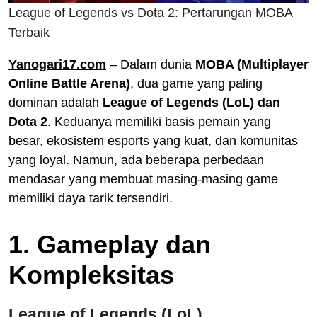
League of Legends vs Dota 2: Pertarungan MOBA
Terbaik
Yanogari17.com
– Dalam dunia
MOBA (Multiplayer
Online Battle Arena)
, dua game yang paling
dominan adalah
League of Legends (LoL) dan
Dota 2
. Keduanya memiliki basis pemain yang
besar, ekosistem esports yang kuat, dan komunitas
yang loyal. Namun, ada beberapa perbedaan
mendasar yang membuat masing-masing game
memiliki daya tarik tersendiri.
1. Gameplay dan
Kompleksitas
League of Legends (LoL)