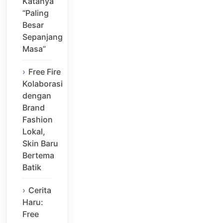
Katanya
“Paling
Besar
Sepanjang
Masa”
Free Fire
Kolaborasi
dengan
Brand
Fashion
Lokal,
Skin Baru
Bertema
Batik
Cerita
Haru:
Free