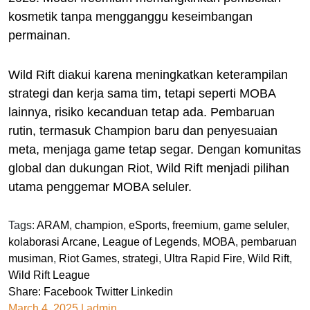
kosmetik tanpa mengganggu keseimbangan
permainan.
Wild Rift diakui karena meningkatkan keterampilan
strategi dan kerja sama tim, tetapi seperti MOBA
lainnya, risiko kecanduan tetap ada. Pembaruan
rutin, termasuk Champion baru dan penyesuaian
meta, menjaga game tetap segar. Dengan komunitas
global dan dukungan Riot, Wild Rift menjadi pilihan
utama penggemar MOBA seluler.
Tags:
ARAM
,
champion
,
eSports
,
freemium
,
game seluler
,
kolaborasi Arcane
,
League of Legends
,
MOBA
,
pembaruan
musiman
,
Riot Games
,
strategi
,
Ultra Rapid Fire
,
Wild Rift
,
Wild Rift League
Share:
Facebook
Twitter
Linkedin
March 4, 2025
|
admin