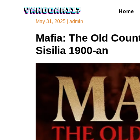
Skip
to
Home
content
May 31, 2025
|
admin
Mafia: The Old Count
Sisilia 1900-an