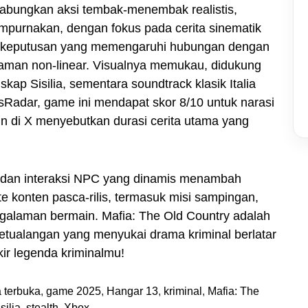
abungkan aksi tembak-menembak realistis,
mpurnakan, dengan fokus pada cerita sinematik
 keputusan yang memengaruhi hubungan dengan
laman non-linear. Visualnya memukau, didukung
kap Sisilia, sementara soundtrack klasik Italia
adar, game ini mendapat skor 8/10 untuk narasi
n di X menyebutkan durasi cerita utama yang
nal dan interaksi NPC yang dinamis menambah
e konten pasca-rilis, termasuk misi sampingan,
galaman bermain. Mafia: The Old Country adalah
petualangan yang menyukai drama kriminal berlatar
ir legenda kriminalmu!
 terbuka
,
game 2025
,
Hangar 13
,
kriminal
,
Mafia: The
silia
,
stealth
,
Xbox