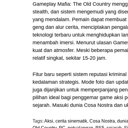
Gameplay Mafia: The Old Country mengg
stealth, dan sistem mengemudi yang dise
yang mendalam. Pemain dapat membuat
geng dan alur cerita, menciptakan penga
teknologi terbaru untuk menghidupkan lans
menambah imersi. Menurut ulasan GamesR
kuat dan atmosfer. Meski beberapa pemai
relatif singkat, sekitar 15-20 jam.
Fitur baru seperti sistem reputasi krimi
kedalaman strategis. Mode foto dan updat
juga dijanjikan untuk memperpanjang pen
pilihan ideal bagi penggemar game aksi 
sejarah. Masuki dunia Cosa Nostra dan uk
Tags:
Aksi
,
cerita sinematik
,
Cosa Nostra
,
dunia
Old Country
,
PC
,
petualangan
,
PS5
,
sejarah
,
Si