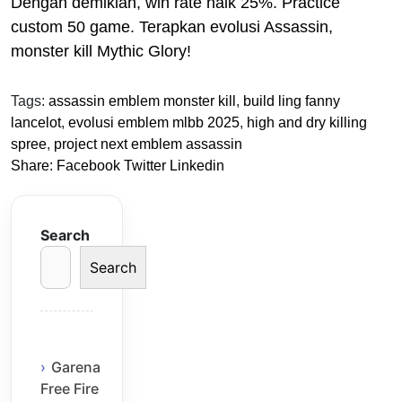
Dengan demikian, win rate naik 25%. Practice
custom 50 game. Terapkan evolusi Assassin,
monster kill Mythic Glory!
Tags:
assassin emblem monster kill
,
build ling fanny
lancelot
,
evolusi emblem mlbb 2025
,
high and dry killing
spree
,
project next emblem assassin
Share:
Facebook
Twitter
Linkedin
Search
Search
Garena
Free Fire