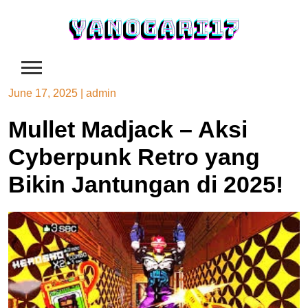
Skip
to
content
June 17, 2025
|
admin
Mullet Madjack – Aksi
Cyberpunk Retro yang
Bikin Jantungan di 2025!