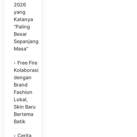
2026
yang
Katanya
“Paling
Besar
Sepanjang
Masa”
Free Fire
Kolaborasi
dengan
Brand
Fashion
Lokal,
Skin Baru
Bertema
Batik
Cerita