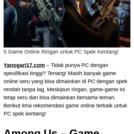
5 Game Online Ringan untuk PC Spek Kentang!
Yanogari17.com
– Tidak punya PC dengan
spesifikasi tinggi? Tenang! Masih banyak game
online seru yang bisa dimainkan di PC dengan spek
rendah tanpa lag. Meskipun ringan, game-game ini
tetap seru dan bisa dimainkan bersama teman.
Berikut lima rekomendasi game online terbaik untuk
PC spek kentang!
Among Us – Game