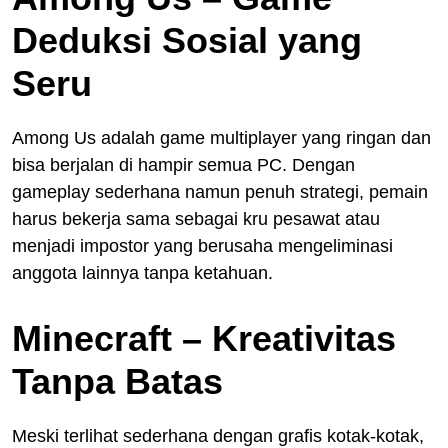
Deduksi Sosial yang
Seru
Among Us adalah game multiplayer yang ringan dan
bisa berjalan di hampir semua PC. Dengan
gameplay sederhana namun penuh strategi, pemain
harus bekerja sama sebagai kru pesawat atau
menjadi impostor yang berusaha mengeliminasi
anggota lainnya tanpa ketahuan.
Minecraft – Kreativitas
Tanpa Batas
Meski terlihat sederhana dengan grafis kotak-kotak,