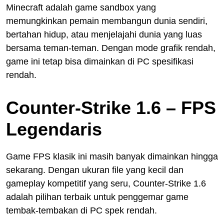
Minecraft adalah game sandbox yang
memungkinkan pemain membangun dunia sendiri,
bertahan hidup, atau menjelajahi dunia yang luas
bersama teman-teman. Dengan mode grafik rendah,
game ini tetap bisa dimainkan di PC spesifikasi
rendah.
Counter-Strike 1.6 – FPS
Legendaris
Game FPS klasik ini masih banyak dimainkan hingga
sekarang. Dengan ukuran file yang kecil dan
gameplay kompetitif yang seru, Counter-Strike 1.6
adalah pilihan terbaik untuk penggemar game
tembak-tembakan di PC spek rendah.