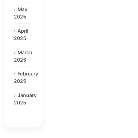
May
2025
April
2025
March
2025
February
2025
January
2025