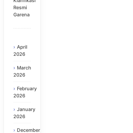
Klarifikasi
Resmi
Garena
April
2026
March
2026
February
2026
January
2026
December