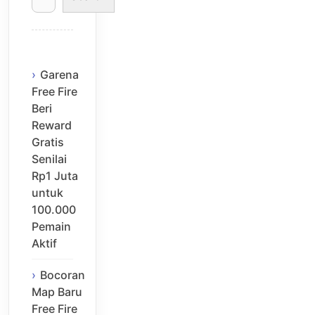
Garena
Free Fire
Beri
Reward
Gratis
Senilai
Rp1 Juta
untuk
100.000
Pemain
Aktif
Bocoran
Map Baru
Free Fire