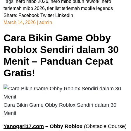
Tags:
hero mlbb 2026
,
hero mlbb butuh rework
,
hero
terlemah mlbb 2026
,
tier list terlemah mobile legends
Share:
Facebook
Twitter
Linkedin
March 14, 2026
|
admin
Cara Bikin Game Obby
Roblox Sendiri dalam 30
Menit – Panduan Cepat
Gratis!
Cara Bikin Game Obby Roblox Sendiri dalam 30
Menit
Yanogari17.com
– Obby Roblox
(Obstacle Course)