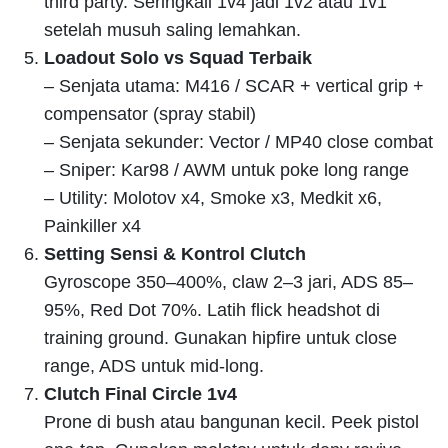
third party. Seringkali 1v4 jadi 1v2 atau 1v1
setelah musuh saling lemahkan.
Loadout Solo vs Squad Terbaik
– Senjata utama: M416 / SCAR + vertical grip +
compensator (spray stabil)
– Senjata sekunder: Vector / MP40 close combat
– Sniper: Kar98 / AWM untuk poke long range
– Utility: Molotov x4, Smoke x3, Medkit x6,
Painkiller x4
Setting Sensi & Kontrol Clutch
Gyroscope 350–400%, claw 2–3 jari, ADS 85–
95%, Red Dot 70%. Latih flick headshot di
training ground. Gunakan hipfire untuk close
range, ADS untuk mid-long.
Clutch Final Circle 1v4
Prone di bush atau bangunan kecil. Peek pistol