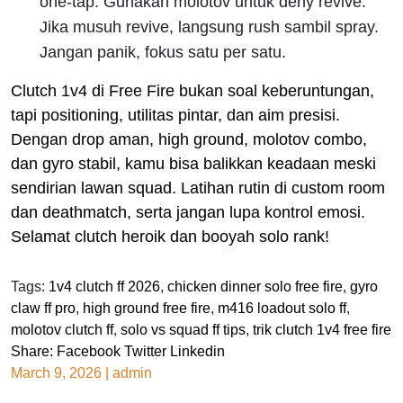
one-tap. Gunakan molotov untuk deny revive.
Jika musuh revive, langsung rush sambil spray.
Jangan panik, fokus satu per satu.
Clutch 1v4 di Free Fire bukan soal keberuntungan,
tapi positioning, utilitas pintar, dan aim presisi.
Dengan drop aman, high ground, molotov combo,
dan gyro stabil, kamu bisa balikkan keadaan meski
sendirian lawan squad. Latihan rutin di custom room
dan deathmatch, serta jangan lupa kontrol emosi.
Selamat clutch heroik dan booyah solo rank!
Tags:
1v4 clutch ff 2026
,
chicken dinner solo free fire
,
gyro
claw ff pro
,
high ground free fire
,
m416 loadout solo ff
,
molotov clutch ff
,
solo vs squad ff tips
,
trik clutch 1v4 free fire
Share:
Facebook
Twitter
Linkedin
March 9, 2026
|
admin