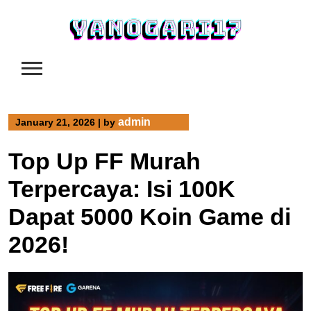
Skip
to
content
admin
January 21, 2026
|
by
Top Up FF Murah
Terpercaya: Isi 100K
Dapat 5000 Koin Game di
2026!