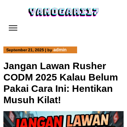
Skip
to
content
admin
September 21, 2025
|
by
Jangan Lawan Rusher
CODM 2025 Kalau Belum
Pakai Cara Ini: Hentikan
Musuh Kilat!