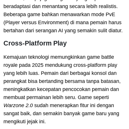
beradaptasi dan menantang secara lebih realistis.
Beberapa game bahkan menawarkan mode PvE
(Player versus Environment) di mana pemain harus
bertahan dari serangan AI yang semakin sulit diatur.
Cross-Platform Play
Kemajuan teknologi memungkinkan game battle
royale pada 2025 mendukung cross-platform play
yang lebih luas. Pemain dari berbagai konsol dan
perangkat bisa bertanding bersama tanpa batasan,
meningkatkan kecepatan pencocokan pemain dan
membuat permainan lebih seru. Game seperti
Warzone 2.0
sudah menerapkan fitur ini dengan
sangat baik, dan semakin banyak game baru yang
mengikuti jejak ini.