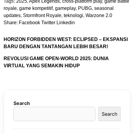
Tags:
2025
,
Apex Legends
,
cross-platform play
,
game battle
royale
,
game kompetitif
,
gameplay
,
PUBG
,
seasonal
updates
,
Stormfront Royale
,
teknologi
,
Warzone 2.0
Share:
Facebook
Twitter
Linkedin
HORIZON FORBIDDEN WEST: ECLIPSED – EKSPANSI
BARU DENGAN TANTANGAN LEBIH BESAR!
REVOLUSI GAME OPEN-WORLD 2025: DUNIA
VIRTUAL YANG SEMAKIN HIDUP
Search
Search