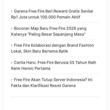
Garena Free Fire Beri Reward Gratis Senilai
Rp1 Juta untuk 100.000 Pemain Aktif
Bocoran Map Baru Free Fire 2026 yang
Katanya “Paling Besar Sepanjang Masa”
Free Fire Kolaborasi dengan Brand Fashion
Lokal, Skin Baru Bertema Batik
Cerita Haru: Free Fire Berusia 55 Tahun Raih
Rank Heroic Pertama
Free Fire Akan Tutup Server Indonesia? Ini
Fakta dan Klarifikasi Resmi Garena