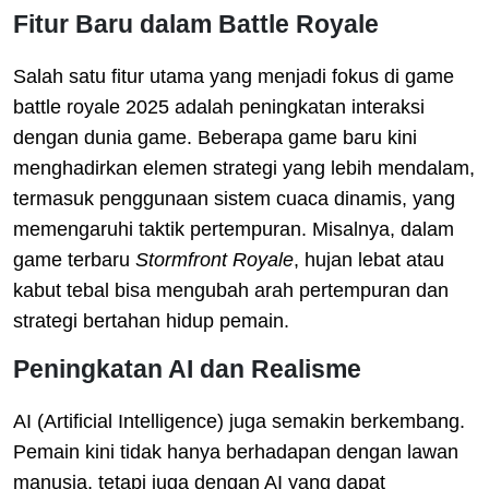
Fitur Baru dalam Battle Royale
Salah satu fitur utama yang menjadi fokus di game
battle royale 2025 adalah peningkatan interaksi
dengan dunia game. Beberapa game baru kini
menghadirkan elemen strategi yang lebih mendalam,
termasuk penggunaan sistem cuaca dinamis, yang
memengaruhi taktik pertempuran. Misalnya, dalam
game terbaru
Stormfront Royale
, hujan lebat atau
kabut tebal bisa mengubah arah pertempuran dan
strategi bertahan hidup pemain.
Peningkatan AI dan Realisme
AI (Artificial Intelligence) juga semakin berkembang.
Pemain kini tidak hanya berhadapan dengan lawan
manusia, tetapi juga dengan AI yang dapat