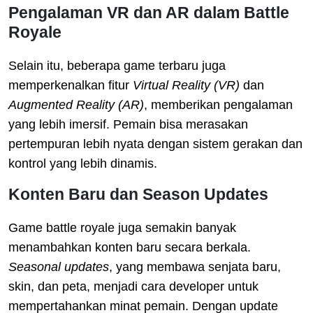
Pengalaman VR dan AR dalam Battle
Royale
Selain itu, beberapa game terbaru juga
memperkenalkan fitur
Virtual Reality (VR)
dan
Augmented Reality (AR)
, memberikan pengalaman
yang lebih imersif. Pemain bisa merasakan
pertempuran lebih nyata dengan sistem gerakan dan
kontrol yang lebih dinamis.
Konten Baru dan Season Updates
Game battle royale juga semakin banyak
menambahkan konten baru secara berkala.
Seasonal updates
, yang membawa senjata baru,
skin, dan peta, menjadi cara developer untuk
mempertahankan minat pemain. Dengan update