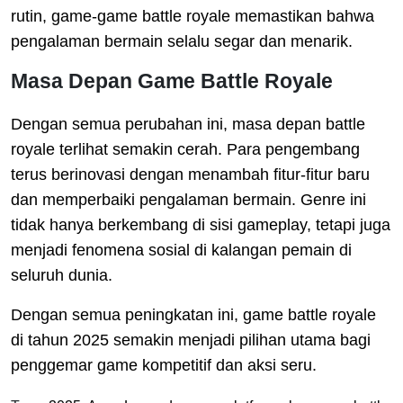
rutin, game-game battle royale memastikan bahwa
pengalaman bermain selalu segar dan menarik.
Masa Depan Game Battle Royale
Dengan semua perubahan ini, masa depan battle
royale terlihat semakin cerah. Para pengembang
terus berinovasi dengan menambah fitur-fitur baru
dan memperbaiki pengalaman bermain. Genre ini
tidak hanya berkembang di sisi gameplay, tetapi juga
menjadi fenomena sosial di kalangan pemain di
seluruh dunia.
Dengan semua peningkatan ini, game battle royale
di tahun 2025 semakin menjadi pilihan utama bagi
penggemar game kompetitif dan aksi seru.