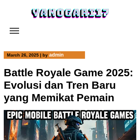
Skip
to
content
admin
March 26, 2025
|
by
Battle Royale Game 2025:
Evolusi dan Tren Baru
yang Memikat Pemain