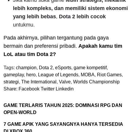
Jika kamu suka game
lebih strategis, mekanik
lebih kompleks, dan memiliki sistem ekonomi
yang lebih bebas
,
Dota 2 lebih cocok
untukmu.
Pada akhirnya, pilihan tergantung pada gaya
bermain dan preferensi pribadi.
Apakah kamu tim
LoL atau tim Dota 2?
Tags:
champion
,
Dota 2
,
eSports
,
game kompetitif
,
gameplay
,
hero
,
League of Legends
,
MOBA
,
Riot Games
,
strategi
,
The International
,
Valve
,
Worlds Championship
Share:
Facebook
Twitter
Linkedin
GAME TERLARIS TAHUN 2025: DOMINASI RPG DAN
OPEN-WORLD
7 GAME APIK YANG SAYANGNYA HANYA TERSEDIA
DI XBOX 360