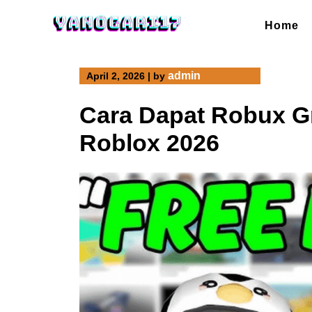
Skip
to
Home
content
admin
April 2, 2026
|
by
Cara Dapat Robux Gr
Roblox 2026