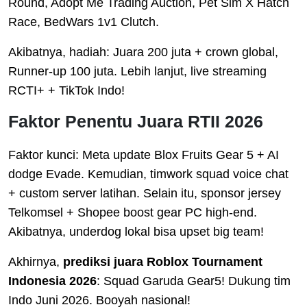
Round, Adopt Me Trading Auction, Pet Sim X Hatch
Race, BedWars 1v1 Clutch.
Akibatnya, hadiah: Juara 200 juta + crown global,
Runner-up 100 juta. Lebih lanjut, live streaming
RCTI+ + TikTok Indo!
Faktor Penentu Juara RTII 2026
Faktor kunci: Meta update Blox Fruits Gear 5 + AI
dodge Evade. Kemudian, timwork squad voice chat
+ custom server latihan. Selain itu, sponsor jersey
Telkomsel + Shopee boost gear PC high-end.
Akibatnya, underdog lokal bisa upset big team!
Akhirnya,
prediksi juara Roblox Tournament
Indonesia 2026
: Squad Garuda Gear5! Dukung tim
Indo Juni 2026. Booyah nasional!