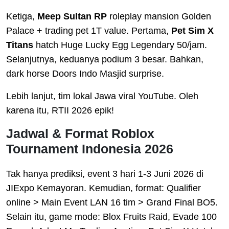
Ketiga,
Meep Sultan RP
roleplay mansion Golden
Palace + trading pet 1T value. Pertama,
Pet Sim X
Titans
hatch Huge Lucky Egg Legendary 50/jam.
Selanjutnya, keduanya podium 3 besar. Bahkan,
dark horse Doors Indo Masjid surprise.
Lebih lanjut, tim lokal Jawa viral YouTube. Oleh
karena itu, RTII 2026 epik!
Jadwal & Format Roblox
Tournament Indonesia 2026
Tak hanya prediksi, event 3 hari 1-3 Juni 2026 di
JIExpo Kemayoran. Kemudian, format: Qualifier
online > Main Event LAN 16 tim > Grand Final BO5.
Selain itu, game mode: Blox Fruits Raid, Evade 100