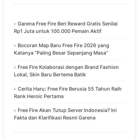
Garena Free Fire Beri Reward Gratis Senilai
Rp1 Juta untuk 100.000 Pemain Aktif
Bocoran Map Baru Free Fire 2026 yang
Katanya “Paling Besar Sepanjang Masa”
Free Fire Kolaborasi dengan Brand Fashion
Lokal, Skin Baru Bertema Batik
Cerita Haru: Free Fire Berusia 55 Tahun Raih
Rank Heroic Pertama
Free Fire Akan Tutup Server Indonesia? Ini
Fakta dan Klarifikasi Resmi Garena