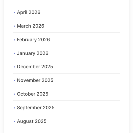
April 2026
March 2026
February 2026
January 2026
December 2025
November 2025
October 2025
September 2025
August 2025