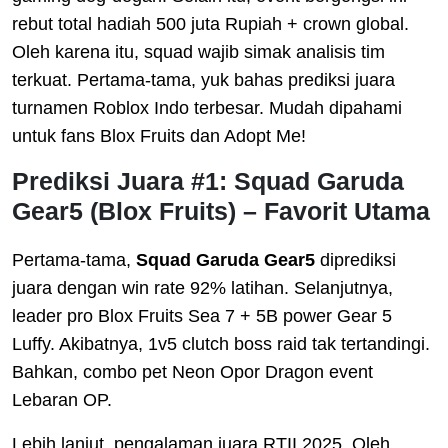
rebut total hadiah 500 juta Rupiah + crown global.
Oleh karena itu, squad wajib simak analisis tim
terkuat. Pertama-tama, yuk bahas prediksi juara
turnamen Roblox Indo terbesar. Mudah dipahami
untuk fans Blox Fruits dan Adopt Me!
Prediksi Juara #1: Squad Garuda
Gear5 (Blox Fruits) – Favorit Utama
Pertama-tama,
Squad Garuda Gear5
diprediksi
juara dengan win rate 92% latihan. Selanjutnya,
leader pro Blox Fruits Sea 7 + 5B power Gear 5
Luffy. Akibatnya, 1v5 clutch boss raid tak tertandingi.
Bahkan, combo pet Neon Opor Dragon event
Lebaran OP.
Lebih lanjut, pengalaman juara RTII 2025. Oleh