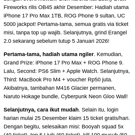
Fireworks rilis OB45 akhir Desember: Hadiah utama
iPhone 17 Pro Max 1TB, ROG Phone 9 sultan, UC
5000 jackpot! Pertama-tama, semua gratis via ticket
misi, tanpa top up wajib. Selanjutnya, grind Erangel
2.0 sekarang sebelum tutup 5 Januari 2026!
Pertama-tama, hadiah utama ngiler
. Kemudian,
Grand Prize: iPhone 17 Pro Max + ROG Phone 9.
Lalu, Second: PS6 Slim + Apple Watch. Selanjutnya,
Third: MacBook Pro M4 + voucher Rp50 juta.
Akibatnya, tambahan M416 Glacier permanen,
Naruto Hokage bundle, Cyberpunk Neon Gloo Wall!
Selanjutnya, cara ikut mudah
. Selain itu, login
harian mulai 25 Desember klaim 15 ticket gratis/hari.
Dengan begitu, selesaikan misi: Booyah squad 5x
(40 ticket), top 5 Livik (60 ticket), kill 100 musuh (50