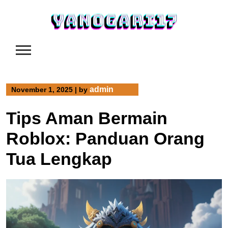
Skip
to
content
admin
November 1, 2025
|
by
Tips Aman Bermain
Roblox: Panduan Orang
Tua Lengkap