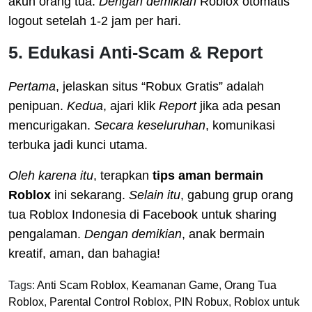
akun orang tua.
Dengan demikian
Roblox otomatis
logout setelah 1-2 jam per hari.
5. Edukasi Anti-Scam & Report
Pertama
, jelaskan situs “Robux Gratis” adalah
penipuan.
Kedua
, ajari klik
Report
jika ada pesan
mencurigakan.
Secara keseluruhan
, komunikasi
terbuka jadi kunci utama.
Oleh karena itu
, terapkan
tips aman bermain
Roblox
ini sekarang.
Selain itu
, gabung grup orang
tua Roblox Indonesia di Facebook untuk sharing
pengalaman.
Dengan demikian
, anak bermain
kreatif, aman, dan bahagia!
Tags:
Anti Scam Roblox
,
Keamanan Game
,
Orang Tua
Roblox
,
Parental Control Roblox
,
PIN Robux
,
Roblox untuk