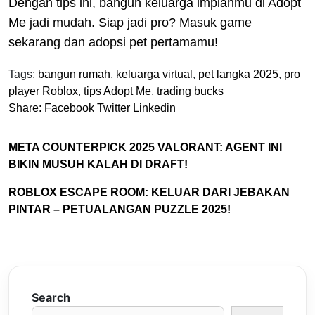
Dengan tips ini, bangun keluarga impianmu di Adopt
Me jadi mudah. Siap jadi pro? Masuk game
sekarang dan adopsi pet pertamamu!
Tags:
bangun rumah
,
keluarga virtual
,
pet langka 2025
,
pro
player Roblox
,
tips Adopt Me
,
trading bucks
Share:
Facebook
Twitter
Linkedin
META COUNTERPICK 2025 VALORANT: AGENT INI
BIKIN MUSUH KALAH DI DRAFT!
ROBLOX ESCAPE ROOM: KELUAR DARI JEBAKAN
PINTAR – PETUALANGAN PUZZLE 2025!
Search