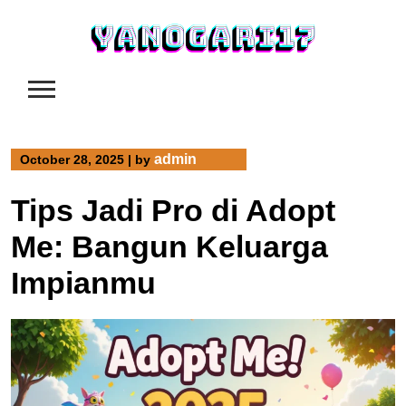
Skip
to
content
admin
October 28, 2025
|
by
Tips Jadi Pro di Adopt
Me: Bangun Keluarga
Impianmu