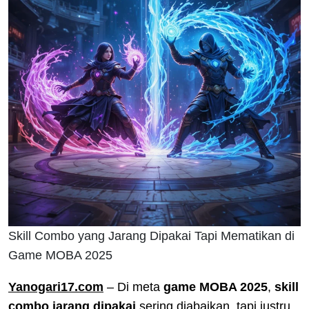
Skill Combo yang Jarang Dipakai Tapi Mematikan di
Game MOBA 2025
Yanogari17.com
– Di meta
game MOBA 2025
,
skill
combo jarang dipakai
sering diabaikan, tapi justru