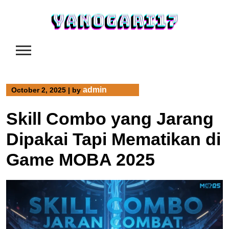
Skip
to
content
admin
October 2, 2025
|
by
Skill Combo yang Jarang
Dipakai Tapi Mematikan di
Game MOBA 2025