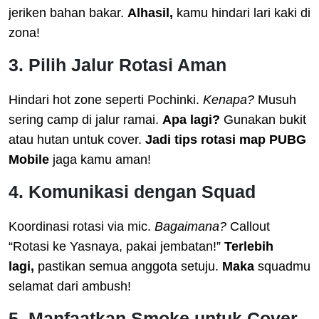
jeriken bahan bakar.
Alhasil,
kamu hindari lari kaki di
zona!
3. Pilih Jalur Rotasi Aman
Hindari hot zone seperti Pochinki.
Kenapa?
Musuh
sering camp di jalur ramai.
Apa lagi?
Gunakan bukit
atau hutan untuk cover.
Jadi
tips rotasi map PUBG
Mobile
jaga kamu aman!
4. Komunikasi dengan Squad
Koordinasi rotasi via mic.
Bagaimana?
Callout
“Rotasi ke Yasnaya, pakai jembatan!”
Terlebih
lagi,
pastikan semua anggota setuju.
Maka
squadmu
selamat dari ambush!
5. Manfaatkan Smoke untuk Cover