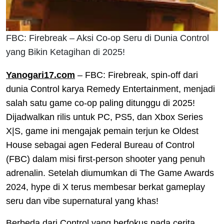
FBC: Firebreak – Aksi Co-op Seru di Dunia Control
yang Bikin Ketagihan di 2025!
Yanogari17.com
– FBC: Firebreak, spin-off dari
dunia Control karya Remedy Entertainment, menjadi
salah satu game co-op paling ditunggu di 2025!
Dijadwalkan rilis untuk PC, PS5, dan Xbox Series
X|S, game ini mengajak pemain terjun ke Oldest
House sebagai agen Federal Bureau of Control
(FBC) dalam misi first-person shooter yang penuh
adrenalin. Setelah diumumkan di The Game Awards
2024, hype di X terus membesar berkat gameplay
seru dan vibe supernatural yang khas!
Berbeda dari Control yang berfokus pada cerita