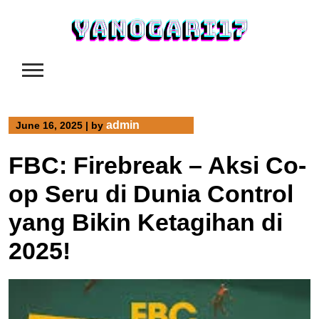
Skip
to
content
admin
June 16, 2025
|
by
FBC: Firebreak – Aksi Co-
op Seru di Dunia Control
yang Bikin Ketagihan di
2025!