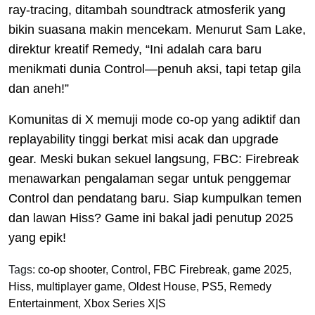
ray-tracing, ditambah soundtrack atmosferik yang
bikin suasana makin mencekam. Menurut Sam Lake,
direktur kreatif Remedy, “Ini adalah cara baru
menikmati dunia Control—penuh aksi, tapi tetap gila
dan aneh!”
Komunitas di X memuji mode co-op yang adiktif dan
replayability tinggi berkat misi acak dan upgrade
gear. Meski bukan sekuel langsung, FBC: Firebreak
menawarkan pengalaman segar untuk penggemar
Control dan pendatang baru. Siap kumpulkan temen
dan lawan Hiss? Game ini bakal jadi penutup 2025
yang epik!
Tags:
co-op shooter
,
Control
,
FBC Firebreak
,
game 2025
,
Hiss
,
multiplayer game
,
Oldest House
,
PS5
,
Remedy
Entertainment
,
Xbox Series X|S