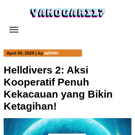
Skip
to
content
admin
April 30, 2025
|
by
Helldivers 2: Aksi
Kooperatif Penuh
Kekacauan yang Bikin
Ketagihan!