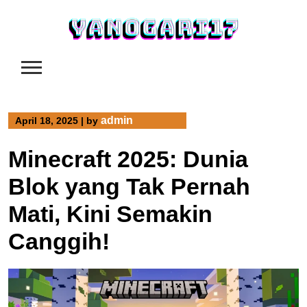
Skip
to
content
admin
April 18, 2025
|
by
Minecraft 2025: Dunia
Blok yang Tak Pernah
Mati, Kini Semakin
Canggih!