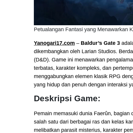
Petualangan Fantasi yang Menawarkan K
Yanogari17.com
–
Baldur’s Gate 3
adala
dikembangkan oleh Larian Studios. Berd
(D&D). Game ini menawarkan pengalaman
terbatas, karakter kompleks, dan pertempu
menggabungkan elemen klasik RPG denga
yang hidup dan penuh dengan interaksi y
Deskripsi Game:
Pemain memasuki dunia Faerûn, bagian 
salah satu dari berbagai ras dan kelas ka
melibatkan parasit misterius, karakter 