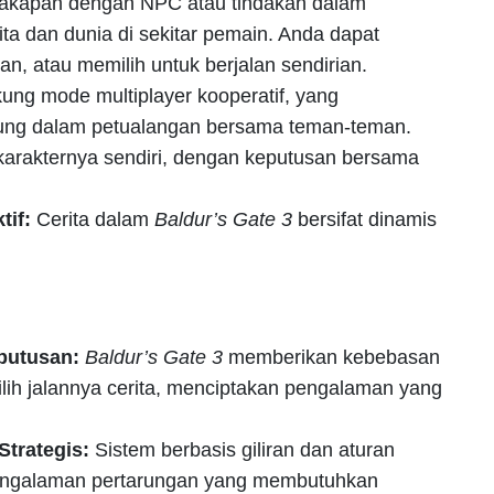
rcakapan dengan NPC atau tindakan dalam
ta dan dunia di sekitar pemain. Anda dapat
n, atau memilih untuk berjalan sendirian.
ng mode multiplayer kooperatif, yang
ng dalam petualangan bersama teman-teman.
karakternya sendiri, dengan keputusan bersama
tif:
Cerita dalam
Baldur’s Gate 3
bersifat dinamis
putusan:
Baldur’s Gate 3
memberikan kebebasan
lih jalannya cerita, menciptakan pengalaman yang
trategis:
Sistem berbasis giliran dan aturan
ngalaman pertarungan yang membutuhkan