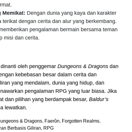
ermat.
g Memikat:
Dengan dunia yang kaya dan karakter
erikat dengan cerita dan alur yang berkembang.
memberikan pengalaman bermain bersama teman
misi dan cerita.
dinanti oleh penggemar
Dungeons & Dragons
dan
engan kebebasan besar dalam cerita dan
iliran yang mendalam, dunia yang hidup, dan
menawarkan pengalaman RPG yang luar biasa. Jika
t dan pilihan yang berdampak besar,
Baldur’s
a lewatkan.
ungeons & Dragons
,
Faerûn
,
Forgotten Realms
,
an Berbasis Giliran
,
RPG