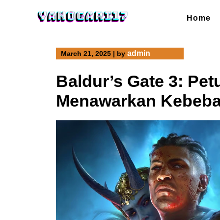
Skip
to
Home
content
admin
March 21, 2025
|
by
Baldur’s Gate 3: Pe
Menawarkan Kebebas