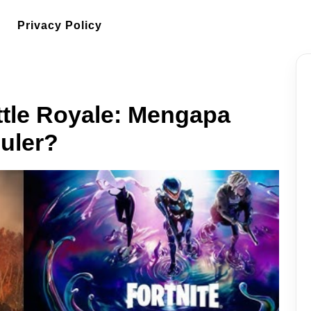
Privacy Policy
le Royale: Mengapa
puler?