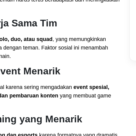
rja Sama Tim
olo, duo, atau squad
, yang memungkinkan
a dengan teman. Faktor sosial ini menambah
ain.
Event Menarik
al karena sering mengadakan
event spesial,
, dan pembaruan konten
yang membuat game
ming yang Menarik
ng dan esports
karena formatnya yang dramatis