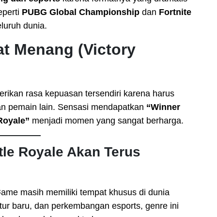
eperti
PUBG Global Championship
dan
Fortnite
luruh dunia.
t Menang (Victory
ikan rasa kepuasan tersendiri karena harus
an pemain lain. Sensasi mendapatkan
“Winner
Royale”
menjadi momen yang sangat berharga.
le Royale Akan Terus
G
ame masih memiliki tempat khusus di dunia
tur baru, dan perkembangan esports, genre ini