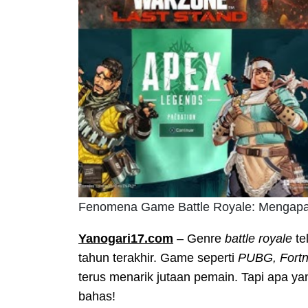
Fenomena Game Battle Royale: Mengapa 
Yanogari17.com
– Genre
battle royale
te
tahun terakhir. Game seperti
PUBG, Fortn
terus menarik jutaan pemain. Tapi apa ya
bahas!