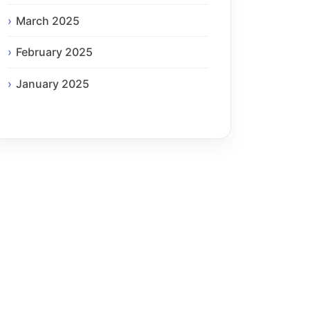
March 2025
February 2025
January 2025