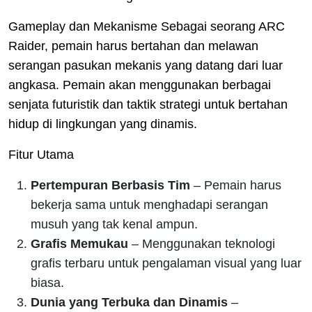
Gameplay dan Mekanisme Sebagai seorang ARC
Raider, pemain harus bertahan dan melawan
serangan pasukan mekanis yang datang dari luar
angkasa. Pemain akan menggunakan berbagai
senjata futuristik dan taktik strategi untuk bertahan
hidup di lingkungan yang dinamis.
Fitur Utama
Pertempuran Berbasis Tim
– Pemain harus
bekerja sama untuk menghadapi serangan
musuh yang tak kenal ampun.
Grafis Memukau
– Menggunakan teknologi
grafis terbaru untuk pengalaman visual yang luar
biasa.
Dunia yang Terbuka dan Dinamis
–