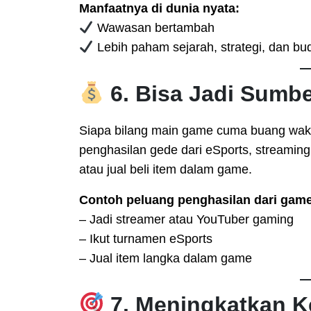
Manfaatnya di dunia nyata:
Wawasan bertambah
Lebih paham sejarah, strategi, dan bu
6. Bisa Jadi Sumb
Siapa bilang main game cuma buang wakt
penghasilan gede dari eSports, streaming
atau jual beli item dalam game.
Contoh peluang penghasilan dari game
– Jadi streamer atau YouTuber gaming
– Ikut turnamen eSports
– Jual item langka dalam game
7. Meningkatkan 