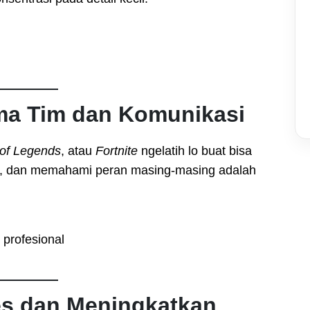
ama Tim dan Komunikasi
of Legends
, atau
Fortnite
ngelatih lo buat bisa
gi, dan memahami peran masing-masing adalah
profesional
es dan Meningkatkan