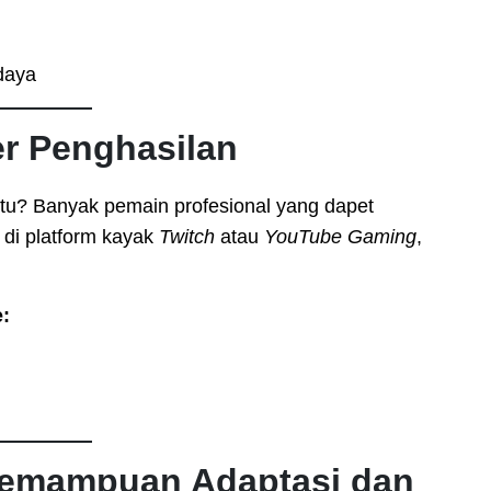
daya
er Penghasilan
u? Banyak pemain profesional yang dapet
 di platform kayak
Twitch
atau
YouTube Gaming
,
:
Kemampuan Adaptasi dan