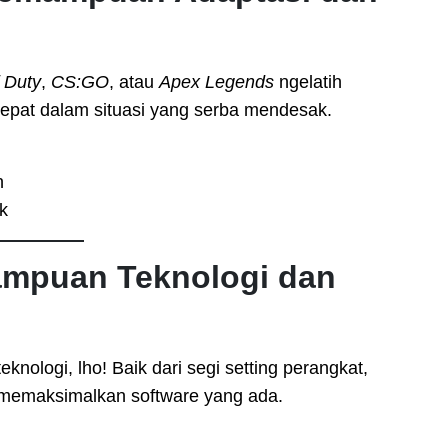
f Duty
,
CS:GO
, atau
Apex Legends
ngelatih
epat dalam situasi yang serba mendesak.
n
k
mpuan Teknologi dan
eknologi, lho! Baik dari segi setting perangkat,
 memaksimalkan software yang ada.