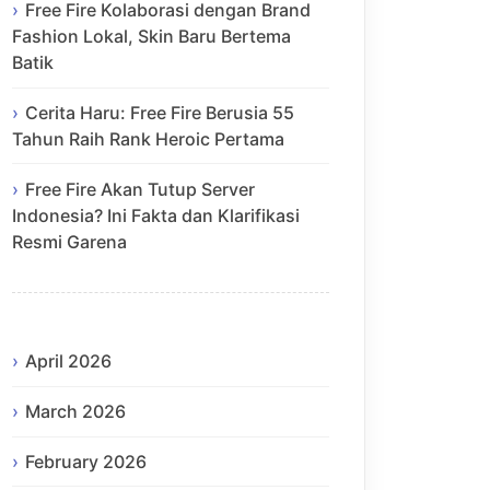
Free Fire Kolaborasi dengan Brand
Fashion Lokal, Skin Baru Bertema
Batik
Cerita Haru: Free Fire Berusia 55
Tahun Raih Rank Heroic Pertama
Free Fire Akan Tutup Server
Indonesia? Ini Fakta dan Klarifikasi
Resmi Garena
April 2026
March 2026
February 2026