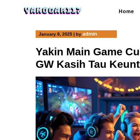
Skip
to
Home
content
admin
January 8, 2025
|
by
Yakin Main Game Cu
GW Kasih Tau Keun