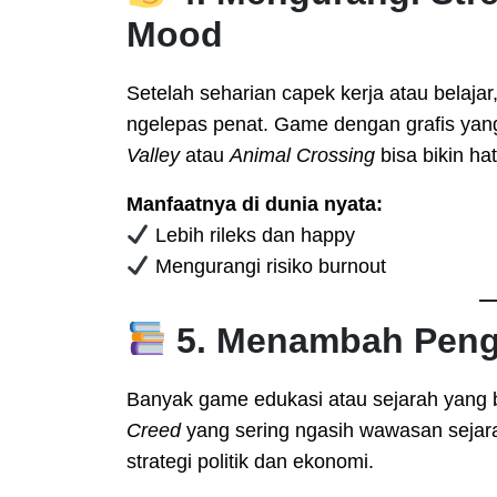
Mood
Setelah seharian capek kerja atau belajar
ngelepas penat. Game dengan grafis yan
Valley
atau
Animal Crossing
bisa bikin ha
Manfaatnya di dunia nyata:
Lebih rileks dan happy
Mengurangi risiko burnout
5. Menambah Peng
Banyak game edukasi atau sejarah yang bi
Creed
yang sering ngasih wawasan sejar
strategi politik dan ekonomi.