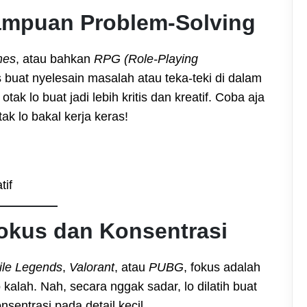
mpuan Problem-Solving
mes
, atau bahkan
RPG (Role-Playing
 buat nyelesain masalah atau teka-teki di dalam
ak lo buat jadi lebih kritis dan kreatif. Coba aja
ak lo bakal kerja keras!
tif
okus dan Konsentrasi
ile Legends
,
Valorant
, atau
PUBG
, fokus adalah
 kalah. Nah, secara nggak sadar, lo dilatih buat
sentrasi pada detail kecil.